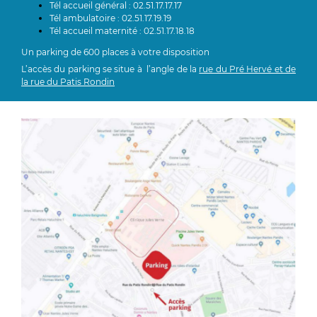
Tél accueil général : 02.51.17.17.17
Tél ambulatoire : 02.51.17.19.19
Tél accueil maternité : 02.51.17.18.18
Un parking de 600 places à votre disposition
L’accès du parking se situe à l’angle de la
rue du Pré Hervé et de
la rue du Patis Rondin