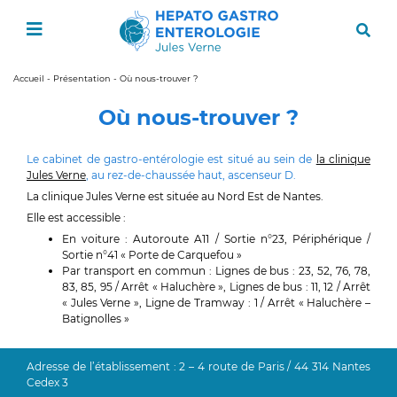
Accueil
-
Présentation
-
Où nous-trouver ?
Où nous-trouver ?
Le cabinet de gastro-entérologie est situé au sein de
la clinique
Jules Verne
, au rez-de-chaussée haut, ascenseur D.
La clinique Jules Verne est située au Nord Est de Nantes.
Elle est accessible :
En voiture : Autoroute A11 / Sortie n°23, Périphérique /
Sortie n°41 « Porte de Carquefou »
Par transport en commun : Lignes de bus : 23, 52, 76, 78,
83, 85, 95 / Arrêt « Haluchère », Lignes de bus : 11, 12 / Arrêt
« Jules Verne », Ligne de Tramway : 1 / Arrêt « Haluchère –
Batignolles »
Adresse de l’établissement : 2 – 4 route de Paris / 44 314 Nantes
Cedex 3