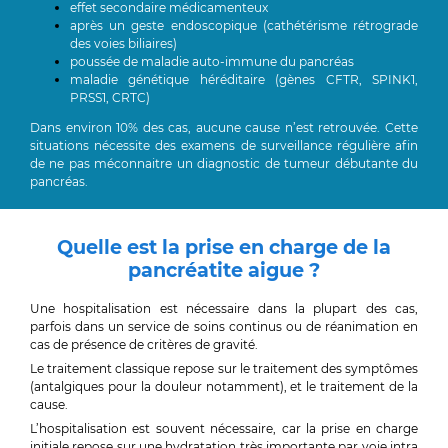
effet secondaire médicamenteux
après un geste endoscopique (cathétérisme rétrograde
des voies biliaires)
poussée de maladie auto-immune du pancréas
maladie génétique héréditaire (gènes CFTR, SPINK1,
PRSS1, CRTC)
Dans environ 10% des cas, aucune cause n’est retrouvée. Cette
situations nécessite des examens de surveillance régulière afin
de ne pas méconnaitre un diagnostic de tumeur débutante du
pancréas.
Quelle est la prise en charge de la
pancréatite aigue ?
Une hospitalisation est nécessaire dans la plupart des cas,
parfois dans un service de soins continus ou de réanimation en
cas de présence de critères de gravité.
Le traitement classique repose sur le traitement des symptômes
(antalgiques pour la douleur notamment), et le traitement de la
cause.
L’hospitalisation est souvent nécessaire, car la prise en charge
initiale repose sur une hydratation très importante par voie intra